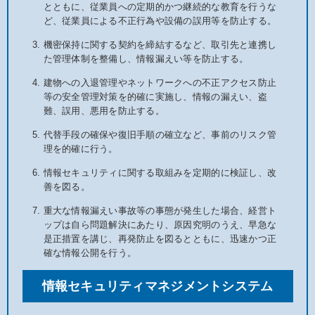
とともに、従業員への定期的かつ継続的な教育を行うな
ど、従業員による不正行為や設備の誤用等を防止する。
機密保持に関する契約を締結するなど、取引先と連携し
た管理体制を整備し、情報漏えい等を防止する。
建物への入退管理やネットワークへの不正アクセス防止
等の安全管理対策を的確に実施し、情報の漏えい、盗
難、誤用、悪用を防止する。
代替手段の確保や復旧手順の確立など、事前のリスク管
理を的確に行う。
情報セキュリティに関する取組みを定期的に検証し、改
善を図る。
重大な情報漏えい事故等の事態が発生した場合、経営ト
ップは自ら問題解決にあたり、原因究明のうえ、早急な
是正措置を講じ、再発防止を図るとともに、迅速かつ正
確な情報公開を行う。
情報セキュリティマネジメントシステム