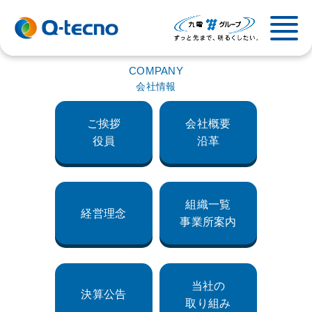
COMPANY
会社情報
ご挨拶
会社概要
役員
沿革
組織一覧
経営理念
事業所案内
当社の
決算公告
取り組み