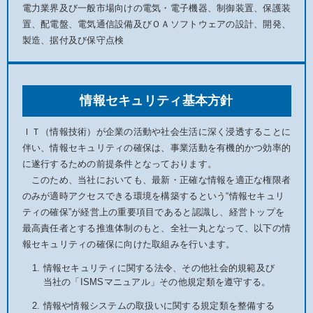
電力業界及び一般市場向けの電気・電子機器、制御装置、保護装
置、配電盤、電気通信設備及びＯＡソフトウェアの設計、開発、
製造、据付及び保守点検
情報セキュリティ基本方針
ＩＴ（情報技術）が企業の活動や社会生活に深く浸透することに
伴い、情報セキュリティの確保は、事業活動を有機的かつ効率的
に遂行するための前提条件となっております。
このため、当社においても、最新・正確な情報を適正な権限者
のみが適時アクセスできる環境を構築するという“情報セキュリ
ティの確保”が経営上の重要項目であると認識し、経営トップを
最高責任者とする推進体制のもと、全社一丸となって、以下の情
報セキュリティの確保に向けた取組みを行います。
情報セキュリティに関する法令、その他社会的規範及び
当社の「ISMSマニュアル」その他規定類を遵守する。
情報や情報システムの取扱いに関する規定類を整備する