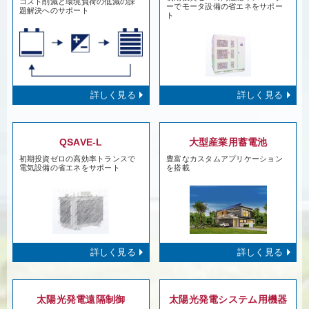
コスト削減と環境負荷の低減の課
ーでモータ設備の省エネをサポー
題解決へのサポート
ト
詳しく見る
詳しく見る
QSAVE-L
大型産業用蓄電池
初期投資ゼロの高効率トランスで
豊富なカスタムアプリケーション
電気設備の省エネをサポート
を搭載
詳しく見る
詳しく見る
太陽光発電遠隔制御
太陽光発電システム用機器