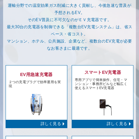
運輸分野での温室効果ガス削減に大きく貢献し、今後急速な普及が
予想されるEV。
そのEV普及に不可欠なのがＥＶ充電器です。
最大30台の充電器を制御できる「複数台EV充電システム」は、省ス
ペース・省コスト。
マンション、ホテル、公共施設、企業など、複数台のEV充電が必要
なお客さまに最適です。
スマートEV充電器
EV用急速充電器
専用アプリで簡単操作。住宅・マ
２つの充電プラグで効率運用を実
ンション・事務所ビルなど幅広く
現
使えるスマートEV充電器
詳しく見る
詳しく見る