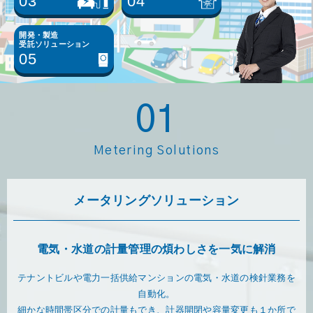
03
04
開発・製造
受託ソリューション
05
01
Metering Solutions
メータリングソリューション
電気・水道の計量管理の煩わしさを一気に解消
テナントビルや電力一括供給マンションの電気・水道の検針業務を
自動化。
細かな時間帯区分での計量もでき、計器開閉や容量変更も１か所で