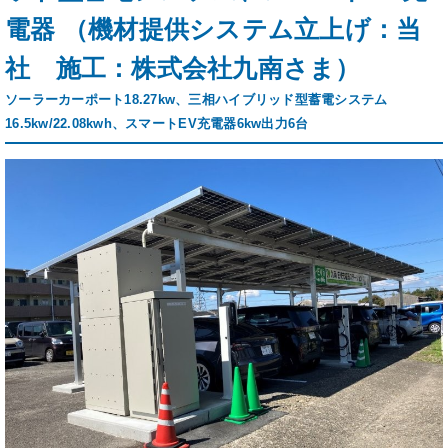
電器 （機材提供システム立上げ：当
社 施工：株式会社九南さま）
ソーラーカーポート18.27kw、三相ハイブリッド型蓄電システム
16.5kw/22.08kwh、スマートEV充電器6kw出力6台