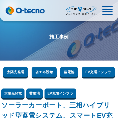
施工事例
太陽光発電
省エネ設備
蓄電池
EV充電インフラ
太陽光発電
蓄電池
EV充電インフラ
ソーラーカーポート、三相ハイブリ
ッド型蓄電システム、スマートEV充